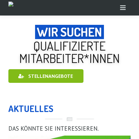
HOME
WIR SUCHEN
STANDORT
ÜBER UNS
QUALIFIZIERTE
NACHHILFE
PHILOSOPHIE
FREIBERG
MITARBEITER*INNEN
LRS-THERAPIE
GRUPPENNACHHILFE
STELLENANGEBOTE
AKTUELLES
EINZELUNTERRICHT
THERAPIEKONZEPT
INFOTHEK
FERIENKURSE
NEWS-BLOG
AKTUELLES
KONTAKT
PRÜFUNGSVORBEREITUNG
STELLENANGEBOTE
TIPPS & TERMINE
BILDUNGSPAKET
ANFRAGE
DAS KÖNNTE SIE INTERESSIEREN.